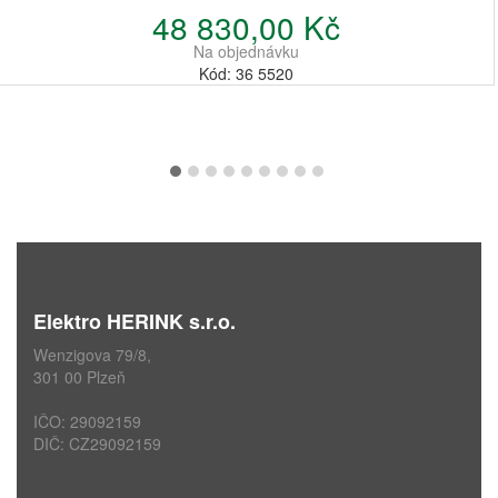
48 830,00 Kč
Na objednávku
Kód: 36 5520
Elektro HERINK s.r.o.
Wenzigova 79/8,
301 00 Plzeň
IČO: 29092159
DIČ: CZ29092159