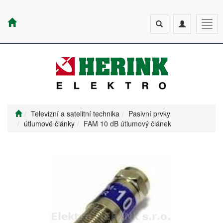
Toggle
Toggle
Togg
search
navigation
navig
Televizní a satelitní technika
Pasivní prvky
útlumové články
FAM 10 dB útlumový článek