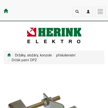
Toggle
Toggle
Togg
search
navigation
navig
Držáky, stožáry, konzole
příslušenství
Držák patní DPZ