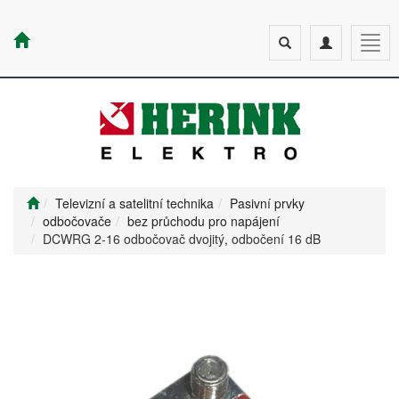
Toggle
Toggle
Togg
search
navigation
navig
Televizní a satelitní technika
Pasivní prvky
odbočovače
bez průchodu pro napájení
DCWRG 2-16 odbočovač dvojitý, odbočení 16 dB