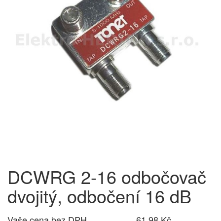
DCWRG 2-16 odbočovač
dvojitý, odbočení 16 dB
Vaše cena bez DPH
61,98 Kč