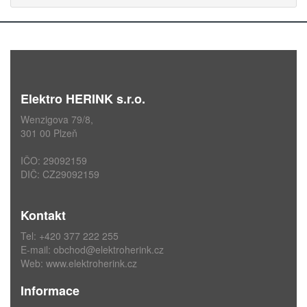
Elektro HERINK s.r.o.
Wenzigova 79/8,
301 00 Plzeň
IČO: 29092159
DIČ: CZ29092159
Kontakt
Tel: +420 377 222 255
E-mail:
obchod@elektroherink.cz
Web:
www.elektroherink.cz
Informace