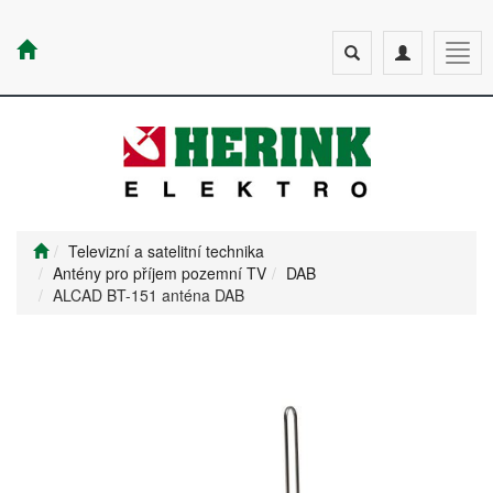
Toggle
Toggle
Togg
search
navigation
navig
Televizní a satelitní technika
Antény pro příjem pozemní TV
DAB
ALCAD BT-151 anténa DAB