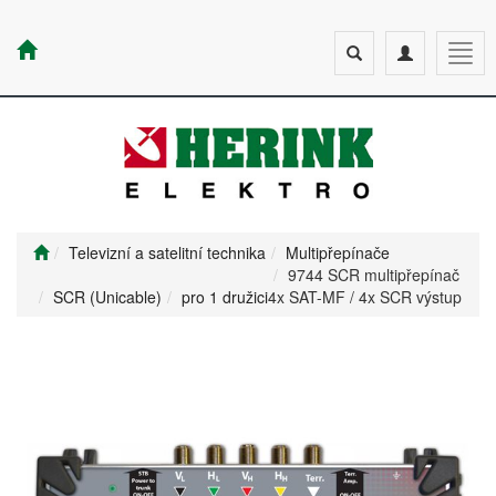
Toggle
Toggle
Togg
search
navigation
navig
Televizní a satelitní technika
Multipřepínače
9744 SCR multipřepínač
SCR (Unicable)
pro 1 družici
4x SAT-MF / 4x SCR výstup