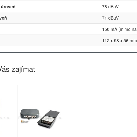
 úroveň
78 dBµV
oveň
71 dBµV
150 mA (mimo na
112 x 98 x 56 mm
Vás zajímat