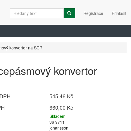
Registrace
Přihlásit
mový konvertor na SCR
cepásmový konvertor
R
 DPH
545,46 Kč
PH
660,00 Kč
Skladem
36 9711
johansson