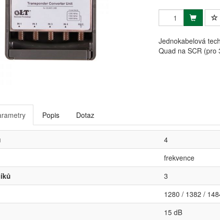
Jednokabelová tech
Quad na SCR (pro 3
arametry
Popis
Dotaz
ů
4
frekvence
íků
3
1280 / 1382 / 14
15 dB