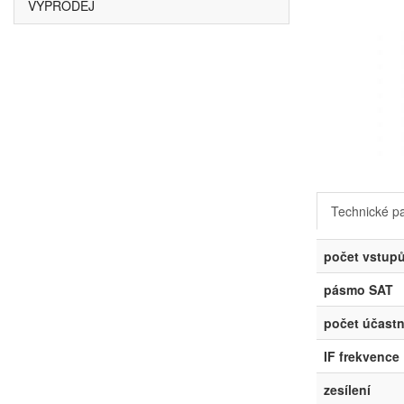
VÝPRODEJ
Technické p
počet vstup
pásmo SAT
počet účastn
IF frekvence
zesílení