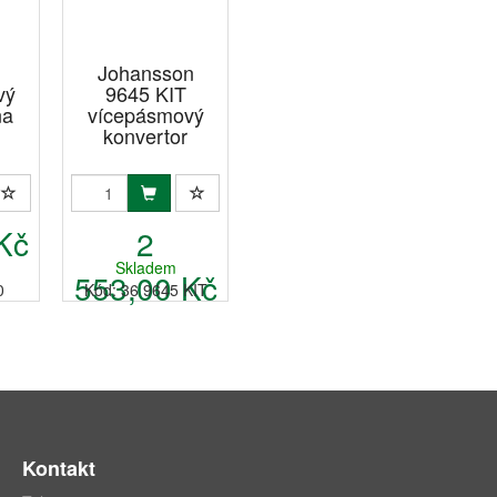
Johansson
vý
9645 KIT
na
vícepásmový
konvertor
Kč
2
Skladem
553,00 Kč
0
Kód: 36 9645 KIT
Kontakt