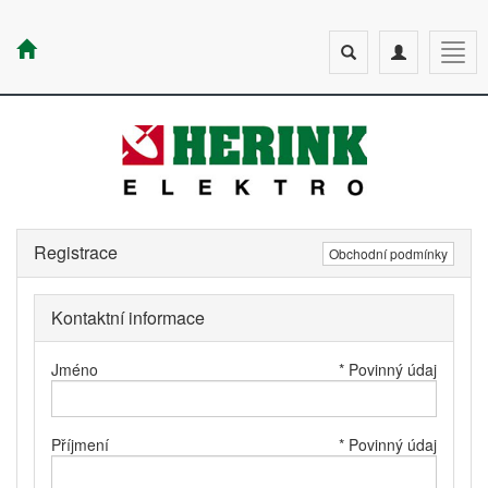
Toggle
Toggle
Togg
search
navigation
navig
Registrace
Obchodní podmínky
Kontaktní informace
Jméno
* Povinný údaj
Příjmení
* Povinný údaj