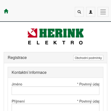
Toggle
Toggle
Togg
search
navigation
navig
Registrace
Obchodní podmínky
Kontaktní informace
Jméno
* Povinný údaj
Příjmení
* Povinný údaj